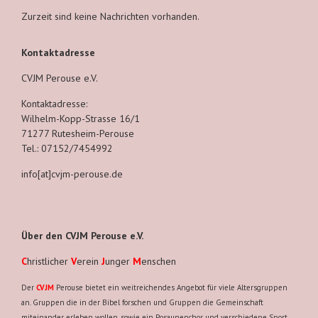
Zurzeit sind keine Nachrichten vorhanden.
Kontaktadresse
CVJM Perouse e.V.
Kontaktadresse:
Wilhelm-Kopp-Strasse 16/1
71277 Rutesheim-Perouse
Tel.: 07152/7454992
info[at]cvjm-perouse.de
Über den CVJM Perouse e.V.
C
hristlicher
V
erein
J
unger
M
enschen
Der
CVJM
Perouse bietet ein weitreichendes Angebot für viele Altersgruppen
an. Gruppen die in der Bibel forschen und Gruppen die Gemeinschaft
miteinander erleben wollen, sowie ein Posaunenchor und verschiedene Sport